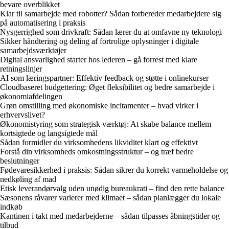
bevare overblikket
Klar til samarbejde med robotter? Sådan forbereder medarbejdere sig
på automatisering i praksis
Nysgerrighed som drivkraft: Sådan lærer du at omfavne ny teknologi
Sikker håndtering og deling af fortrolige oplysninger i digitale
samarbejdsværktøjer
Digital ansvarlighed starter hos lederen – gå forrest med klare
retningslinjer
AI som læringspartner: Effektiv feedback og støtte i onlinekurser
Cloudbaseret budgettering: Øget fleksibilitet og bedre samarbejde i
økonomiafdelingen
Grøn omstilling med økonomiske incitamenter – hvad virker i
erhvervslivet?
Økonomistyring som strategisk værktøj: At skabe balance mellem
kortsigtede og langsigtede mål
Sådan formidler du virksomhedens likviditet klart og effektivt
Forstå din virksomheds omkostningsstruktur – og træf bedre
beslutninger
Fødevaresikkerhed i praksis: Sådan sikrer du korrekt varmeholdelse og
nedkøling af mad
Etisk leverandørvalg uden unødig bureaukrati – find den rette balance
Sæsonens råvarer varierer med klimaet – sådan planlægger du lokale
indkøb
Kantinen i takt med medarbejderne – sådan tilpasses åbningstider og
tilbud