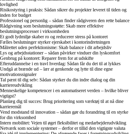
lovlighed
Risikostyring i praksis: Sådan sikrer du projekter leveret til tiden og
inden for budget
Professionel og personlig – sådan finder rådgiveren den rette balance
Rådgivning som beslutningsstøtte: Skab mere effektive
beslutningsprocesser i virksomheden
Et godt lydmiljø skaber ro og reducerer stress på kontoret
Fælles beslutninger styrker ejerskabet i kontorindretningen
Målrettet uden perfektionisme: Skab balance i dit arbejdsliv
Lys og arbejdsstationer – sådan påvirker vinduer din lyskomfort
Genbrug på kontoret: Reparer frem for at udskifte
Efteruddannelse i en travl hverdag: Sådan får du det til at lykkes
Undgå at brænde ud – lær at genkende og lytte til dine egne
motivationssignaler
Tal pænt til dig selv: Sådan styrker du din indre dialog og din
karriereudvikling
Menneskelige kompetencer i en automatiseret verden – hvilke bliver
vigtigst?
Planlæg dig til succes: Brug prioritering som værktøj til at nå dine
karrieremål
Vend modstand til innovation – sådan gør du forandring til en styrke
for din virksomhed
Intern mobilitet: Vejen til øget fleksibilitet og medarbejderudvikling
Netværk som sociale systemer – derfor er tillid den vigtigste valuta
Fra idé til implementering: De afgørende faser i forretningsudvikling