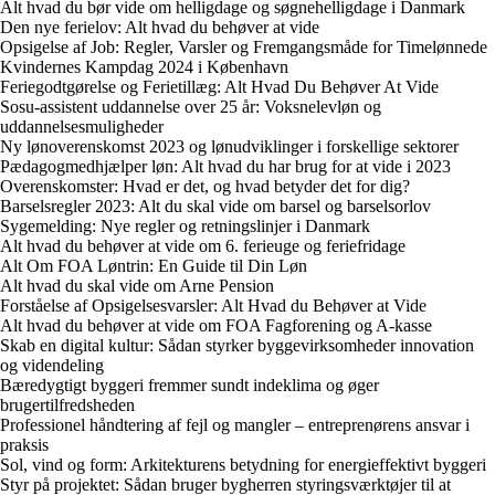
Alt hvad du bør vide om helligdage og søgnehelligdage i Danmark
Den nye ferielov: Alt hvad du behøver at vide
Opsigelse af Job: Regler, Varsler og Fremgangsmåde for Timelønnede
Kvindernes Kampdag 2024 i København
Feriegodtgørelse og Ferietillæg: Alt Hvad Du Behøver At Vide
Sosu-assistent uddannelse over 25 år: Voksnelevløn og
uddannelsesmuligheder
Ny lønoverenskomst 2023 og lønudviklinger i forskellige sektorer
Pædagogmedhjælper løn: Alt hvad du har brug for at vide i 2023
Overenskomster: Hvad er det, og hvad betyder det for dig?
Barselsregler 2023: Alt du skal vide om barsel og barselsorlov
Sygemelding: Nye regler og retningslinjer i Danmark
Alt hvad du behøver at vide om 6. ferieuge og feriefridage
Alt Om FOA Løntrin: En Guide til Din Løn
Alt hvad du skal vide om Arne Pension
Forståelse af Opsigelsesvarsler: Alt Hvad du Behøver at Vide
Alt hvad du behøver at vide om FOA Fagforening og A-kasse
Skab en digital kultur: Sådan styrker byggevirksomheder innovation
og videndeling
Bæredygtigt byggeri fremmer sundt indeklima og øger
brugertilfredsheden
Professionel håndtering af fejl og mangler – entreprenørens ansvar i
praksis
Sol, vind og form: Arkitekturens betydning for energieffektivt byggeri
Styr på projektet: Sådan bruger bygherren styringsværktøjer til at