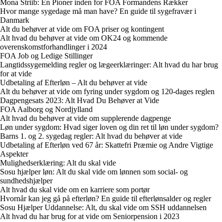
Mona Striib: En Pioner inden for FOA Formandens Rækker
Hvor mange sygedage må man have? En guide til sygefravær i
Danmark
Alt du behøver at vide om FOA priser og kontingent
Alt hvad du behøver at vide om OK24 og kommende
overenskomstforhandlinger i 2024
FOA Job og Ledige Stillinger
Langtidssygemelding regler og lægeerklæringer: Alt hvad du har brug
for at vide
Udbetaling af Efterløn – Alt du behøver at vide
Alt du behøver at vide om fyring under sygdom og 120-dages reglen
Dagpengesats 2023: Alt Hvad Du Behøver at Vide
FOA Aalborg og Nordjylland
Alt hvad du behøver at vide om supplerende dagpenge
Løn under sygdom: Hvad siger loven og din ret til løn under sygdom?
Barns 1. og 2. sygedag regler: Alt hvad du behøver at vide
Udbetaling af Efterløn ved 67 år: Skattefri Præmie og Andre Vigtige
Aspekter
Mulighedserklæring: Alt du skal vide
Sosu hjælper løn: Alt du skal vide om lønnen som social- og
sundhedshjælper
Alt hvad du skal vide om en karriere som portør
Hvornår kan jeg gå på efterløn? En guide til efterlønsalder og regler
Sosu Hjælper Uddannelse: Alt, du skal vide om SSH uddannelsen
Alt hvad du har brug for at vide om Seniorpension i 2023