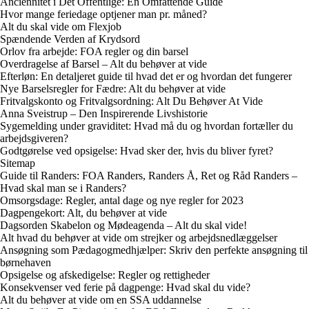
Anciennitet i Det Offentlige: En Omfattende Guide
Hvor mange feriedage optjener man pr. måned?
Alt du skal vide om Flexjob
Spændende Verden af Krydsord
Orlov fra arbejde: FOA regler og din barsel
Overdragelse af Barsel – Alt du behøver at vide
Efterløn: En detaljeret guide til hvad det er og hvordan det fungerer
Nye Barselsregler for Fædre: Alt du behøver at vide
Fritvalgskonto og Fritvalgsordning: Alt Du Behøver At Vide
Anna Sveistrup – Den Inspirerende Livshistorie
Sygemelding under graviditet: Hvad må du og hvordan fortæller du
arbejdsgiveren?
Godtgørelse ved opsigelse: Hvad sker der, hvis du bliver fyret?
Sitemap
Guide til Randers: FOA Randers, Randers Å, Ret og Råd Randers –
Hvad skal man se i Randers?
Omsorgsdage: Regler, antal dage og nye regler for 2023
Dagpengekort: Alt, du behøver at vide
Dagsorden Skabelon og Mødeagenda – Alt du skal vide!
Alt hvad du behøver at vide om strejker og arbejdsnedlæggelser
Ansøgning som Pædagogmedhjælper: Skriv den perfekte ansøgning til
børnehaven
Opsigelse og afskedigelse: Regler og rettigheder
Konsekvenser ved ferie på dagpenge: Hvad skal du vide?
Alt du behøver at vide om en SSA uddannelse