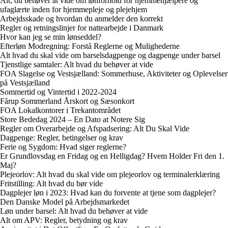
Alt, du behøver at vide om lønforhold for hjemmehjælpere og
ufaglærte inden for hjemmepleje og plejehjem
Arbejdsskade og hvordan du anmelder den korrekt
Regler og retningslinjer for nattearbejde i Danmark
Hvor kan jeg se min lønseddel?
Efterløn Modregning: Forstå Reglerne og Mulighederne
Alt hvad du skal vide om barselsdagpenge og dagpenge under barsel
Tjenstlige samtaler: Alt hvad du behøver at vide
FOA Slagelse og Vestsjælland: Sommerhuse, Aktiviteter og Oplevelser
på Vestsjælland
Sommertid og Vintertid i 2022-2024
Fårup Sommerland Årskort og Sæsonkort
FOA Lokalkontorer i Trekantområdet
Store Bededag 2024 – En Dato at Notere Sig
Regler om Overarbejde og Afspadsering: Alt Du Skal Vide
Dagpenge: Regler, betingelser og krav
Ferie og Sygdom: Hvad siger reglerne?
Er Grundlovsdag en Fridag og en Helligdag? Hvem Holder Fri den 1.
Maj?
Plejeorlov: Alt hvad du skal vide om plejeorlov og terminalerklæring
Fritstilling: Alt hvad du bør vide
Dagplejer løn i 2023: Hvad kan du forvente at tjene som dagplejer?
Den Danske Model på Arbejdsmarkedet
Løn under barsel: Alt hvad du behøver at vide
Alt om APV: Regler, betydning og krav