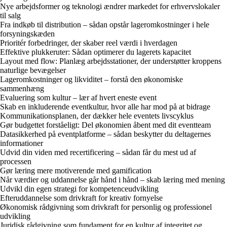
Nye arbejdsformer og teknologi ændrer markedet for erhvervslokaler
til salg
Fra indkøb til distribution – sådan opstår lageromkostninger i hele
forsyningskæden
Prioritér forbedringer, der skaber reel værdi i hverdagen
Effektive plukkeruter: Sådan optimerer du lagerets kapacitet
Layout med flow: Planlæg arbejdsstationer, der understøtter kroppens
naturlige bevægelser
Lageromkostninger og likviditet – forstå den økonomiske
sammenhæng
Evaluering som kultur – lær af hvert eneste event
Skab en inkluderende eventkultur, hvor alle har mod på at bidrage
Kommunikationsplanen, der dækker hele eventets livscyklus
Gør budgettet forståeligt: Del økonomien åbent med dit eventteam
Datasikkerhed på eventplatforme – sådan beskytter du deltagernes
informationer
Udvid din viden med recertificering – sådan får du mest ud af
processen
Gør læring mere motiverende med gamification
Når værdier og uddannelse går hånd i hånd – skab læring med mening
Udvikl din egen strategi for kompetenceudvikling
Efteruddannelse som drivkraft for kreativ fornyelse
Økonomisk rådgivning som drivkraft for personlig og professionel
udvikling
Juridisk rådgivning som fundament for en kultur af integritet og