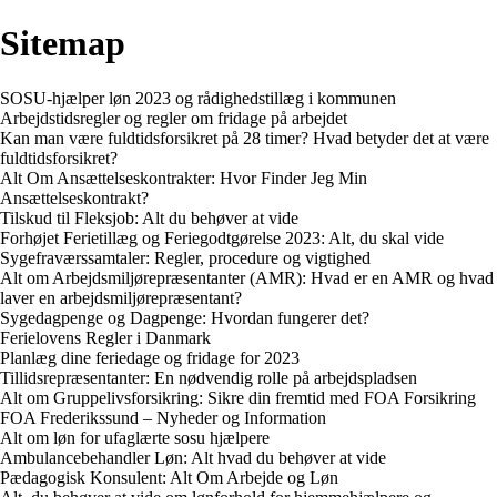
Sitemap
SOSU-hjælper løn 2023 og rådighedstillæg i kommunen
Arbejdstidsregler og regler om fridage på arbejdet
Kan man være fuldtidsforsikret på 28 timer? Hvad betyder det at være
fuldtidsforsikret?
Alt Om Ansættelseskontrakter: Hvor Finder Jeg Min
Ansættelseskontrakt?
Tilskud til Fleksjob: Alt du behøver at vide
Forhøjet Ferietillæg og Feriegodtgørelse 2023: Alt, du skal vide
Sygefraværssamtaler: Regler, procedure og vigtighed
Alt om Arbejdsmiljørepræsentanter (AMR): Hvad er en AMR og hvad
laver en arbejdsmiljørepræsentant?
Sygedagpenge og Dagpenge: Hvordan fungerer det?
Ferielovens Regler i Danmark
Planlæg dine feriedage og fridage for 2023
Tillidsrepræsentanter: En nødvendig rolle på arbejdspladsen
Alt om Gruppelivsforsikring: Sikre din fremtid med FOA Forsikring
FOA Frederikssund – Nyheder og Information
Alt om løn for ufaglærte sosu hjælpere
Ambulancebehandler Løn: Alt hvad du behøver at vide
Pædagogisk Konsulent: Alt Om Arbejde og Løn