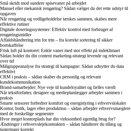
Små skridt mod sundere spisevaner på arbejdet
Manuel eller mekanisk rengøring? Sådan vælger du det rette udstyr til
opgaven
Når rengøring og vedligeholdelse tænkes sammen, skabes mere
effektive rutiner
Digitale doseringssystemer: Effektiv kontrol med forbruget af
rengøringsmidler
Affaldshåndtering trin for trin – fra korrekt sortering til sikker
bortskaffelse
Frisk luft på kontoret: Enkle vaner med stor effekt på indeklimaet
Sådan holder du din content marketing-strategi levende og relevant
over tid
Målgruppeanalyse fra strategi til kampagne: Sådan udnytter du data
effektivt
CRM i praksis – sådan skaber du personlig og relevant
kundekommunikation
Brand-samarbejder: Nye veje til kundeloyalitet og fælles værdi
Når tekstforfatter, designer og medieplanlægger arbejder sammen i
praksis
Smarte sensorer forbedrer komfort og energistyring i erhvervslokaler
Kontor, butik, lager eller produktion – sådan arbejder erhvervsmæglere
med de forskellige segmenter
Hvor meget kontorplads har din virksomhed egentlig brug for?
Ændringer i erhvervslejekontrakten – sådan håndterer du tillæg og
justeringer korrekt