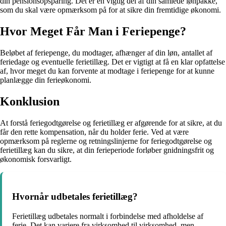
din pensionsopsparing. Det er en vigtig del af din samlede lønpakke,
som du skal være opmærksom på for at sikre din fremtidige økonomi.
Hvor Meget Får Man i Feriepenge?
Beløbet af feriepenge, du modtager, afhænger af din løn, antallet af
feriedage og eventuelle ferietillæg. Det er vigtigt at få en klar opfattelse
af, hvor meget du kan forvente at modtage i feriepenge for at kunne
planlægge din ferieøkonomi.
Konklusion
At forstå feriegodtgørelse og ferietillæg er afgørende for at sikre, at du
får den rette kompensation, når du holder ferie. Ved at være
opmærksom på reglerne og retningslinjerne for feriegodtgørelse og
ferietillæg kan du sikre, at din ferieperiode forløber gnidningsfrit og
økonomisk forsvarligt.
Hvornår udbetales ferietillæg?
Ferietillæg udbetales normalt i forbindelse med afholdelse af
ferie. Det kan variere fra virksomhed til virksomhed, men