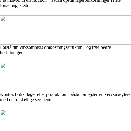
Fra indkøb til distribution – sådan opstår lageromkostninger i hele
forsyningskæden
Forstå din virksomheds omkostningsstruktur – og træf bedre
beslutninger
Kontor, butik, lager eller produktion – sådan arbejder erhvervsmæglere
med de forskellige segmenter