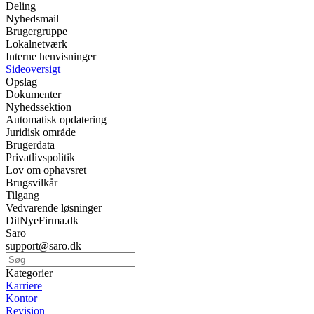
Deling
Nyhedsmail
Brugergruppe
Lokalnetværk
Interne henvisninger
Sideoversigt
Opslag
Dokumenter
Nyhedssektion
Automatisk opdatering
Juridisk område
Brugerdata
Privatlivspolitik
Lov om ophavsret
Brugsvilkår
Tilgang
Vedvarende løsninger
DitNyeFirma.dk
Saro
support@saro.dk
Kategorier
Karriere
Kontor
Revision