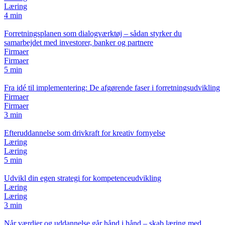
Læring
4 min
Forretningsplanen som dialogværktøj – sådan styrker du
samarbejdet med investorer, banker og partnere
Firmaer
Firmaer
5 min
Fra idé til implementering: De afgørende faser i forretningsudvikling
Firmaer
Firmaer
3 min
Efteruddannelse som drivkraft for kreativ fornyelse
Læring
Læring
5 min
Udvikl din egen strategi for kompetenceudvikling
Læring
Læring
3 min
Når værdier og uddannelse går hånd i hånd – skab læring med