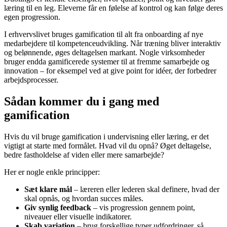
læring til en leg. Eleverne får en følelse af kontrol og kan følge deres
egen progression.
I erhvervslivet bruges gamification til alt fra onboarding af nye
medarbejdere til kompetenceudvikling. Når træning bliver interaktiv
og belønnende, øges deltagelsen markant. Nogle virksomheder
bruger endda gamificerede systemer til at fremme samarbejde og
innovation – for eksempel ved at give point for idéer, der forbedrer
arbejdsprocesser.
Sådan kommer du i gang med
gamification
Hvis du vil bruge gamification i undervisning eller læring, er det
vigtigt at starte med formålet. Hvad vil du opnå? Øget deltagelse,
bedre fastholdelse af viden eller mere samarbejde?
Her er nogle enkle principper:
Sæt klare mål
– læreren eller lederen skal definere, hvad der
skal opnås, og hvordan succes måles.
Giv synlig feedback
– vis progression gennem point,
niveauer eller visuelle indikatorer.
Skab variation
– brug forskellige typer udfordringer, så