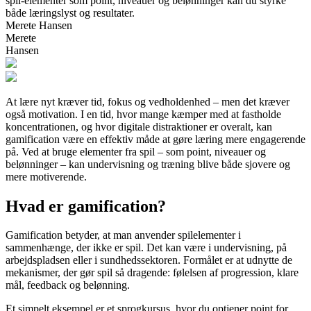
spil-elementer som point, niveauer og belønninger kan du styrke
både læringslyst og resultater.
Merete Hansen
Merete
Hansen
At lære nyt kræver tid, fokus og vedholdenhed – men det kræver
også motivation. I en tid, hvor mange kæmper med at fastholde
koncentrationen, og hvor digitale distraktioner er overalt, kan
gamification være en effektiv måde at gøre læring mere engagerende
på. Ved at bruge elementer fra spil – som point, niveauer og
belønninger – kan undervisning og træning blive både sjovere og
mere motiverende.
Hvad er gamification?
Gamification betyder, at man anvender spilelementer i
sammenhænge, der ikke er spil. Det kan være i undervisning, på
arbejdspladsen eller i sundhedssektoren. Formålet er at udnytte de
mekanismer, der gør spil så dragende: følelsen af progression, klare
mål, feedback og belønning.
Et simpelt eksempel er et sprogkursus, hvor du optjener point for