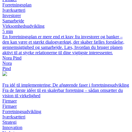
Forretningsplan
Iværksætteri
Investorer
Samarbejde
Virksomhedsudvikling
5 min
En forretningsplan er mere end et krav fra investorer og banker –
den kan være et stærkt dialogværktøj, der skaber fælles forståelse,
gennemsigtighed og samarbejde. Læs, hvordan du bruger planen
aktivt til at styrke relationerne til dine vigtigste interessenter.
Nora Pind
Nora
Pind
Fra idé til implementering: De afgørende faser i forretningsudvikling
Fra de første idéer til en skalerbar forretning – sådan omsætter du
vision til virkelighed
Firmaer
Firmaer
Forretningsudvikling
Iværksætteri
Strategi
Innovation