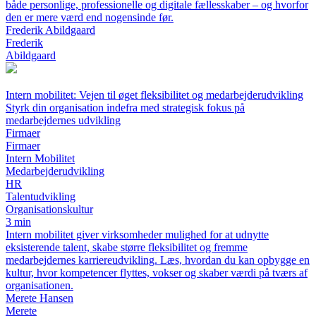
både personlige, professionelle og digitale fællesskaber – og hvorfor
den er mere værd end nogensinde før.
Frederik Abildgaard
Frederik
Abildgaard
Intern mobilitet: Vejen til øget fleksibilitet og medarbejderudvikling
Styrk din organisation indefra med strategisk fokus på
medarbejdernes udvikling
Firmaer
Firmaer
Intern Mobilitet
Medarbejderudvikling
HR
Talentudvikling
Organisationskultur
3 min
Intern mobilitet giver virksomheder mulighed for at udnytte
eksisterende talent, skabe større fleksibilitet og fremme
medarbejdernes karriereudvikling. Læs, hvordan du kan opbygge en
kultur, hvor kompetencer flyttes, vokser og skaber værdi på tværs af
organisationen.
Merete Hansen
Merete