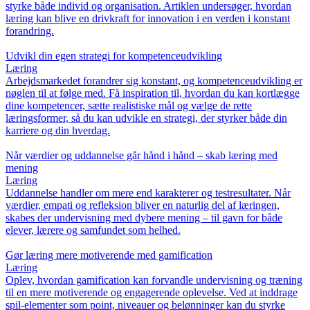
styrke både individ og organisation. Artiklen undersøger, hvordan
læring kan blive en drivkraft for innovation i en verden i konstant
forandring.
Udvikl din egen strategi for kompetenceudvikling
Læring
Arbejdsmarkedet forandrer sig konstant, og kompetenceudvikling er
nøglen til at følge med. Få inspiration til, hvordan du kan kortlægge
dine kompetencer, sætte realistiske mål og vælge de rette
læringsformer, så du kan udvikle en strategi, der styrker både din
karriere og din hverdag.
Når værdier og uddannelse går hånd i hånd – skab læring med
mening
Læring
Uddannelse handler om mere end karakterer og testresultater. Når
værdier, empati og refleksion bliver en naturlig del af læringen,
skabes der undervisning med dybere mening – til gavn for både
elever, lærere og samfundet som helhed.
Gør læring mere motiverende med gamification
Læring
Oplev, hvordan gamification kan forvandle undervisning og træning
til en mere motiverende og engagerende oplevelse. Ved at inddrage
spil-elementer som point, niveauer og belønninger kan du styrke