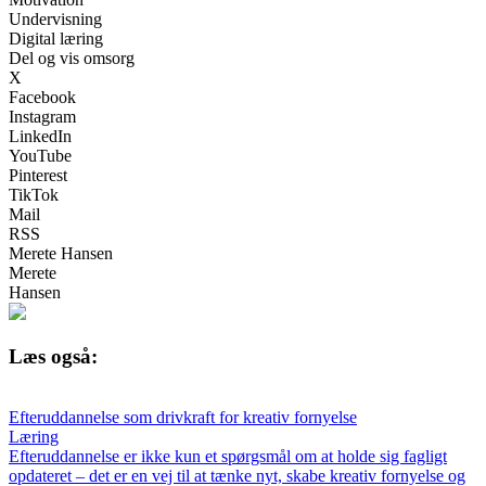
Undervisning
Digital læring
Del og vis omsorg
X
Facebook
Instagram
LinkedIn
YouTube
Pinterest
TikTok
Mail
RSS
Merete Hansen
Merete
Hansen
Læs også:
Efteruddannelse som drivkraft for kreativ fornyelse
Læring
Efteruddannelse er ikke kun et spørgsmål om at holde sig fagligt
opdateret – det er en vej til at tænke nyt, skabe kreativ fornyelse og