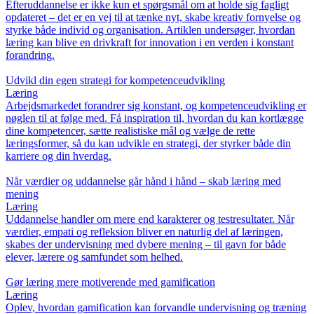
Efteruddannelse er ikke kun et spørgsmål om at holde sig fagligt
opdateret – det er en vej til at tænke nyt, skabe kreativ fornyelse og
styrke både individ og organisation. Artiklen undersøger, hvordan
læring kan blive en drivkraft for innovation i en verden i konstant
forandring.
Udvikl din egen strategi for kompetenceudvikling
Læring
Arbejdsmarkedet forandrer sig konstant, og kompetenceudvikling er
nøglen til at følge med. Få inspiration til, hvordan du kan kortlægge
dine kompetencer, sætte realistiske mål og vælge de rette
læringsformer, så du kan udvikle en strategi, der styrker både din
karriere og din hverdag.
Når værdier og uddannelse går hånd i hånd – skab læring med
mening
Læring
Uddannelse handler om mere end karakterer og testresultater. Når
værdier, empati og refleksion bliver en naturlig del af læringen,
skabes der undervisning med dybere mening – til gavn for både
elever, lærere og samfundet som helhed.
Gør læring mere motiverende med gamification
Læring
Oplev, hvordan gamification kan forvandle undervisning og træning