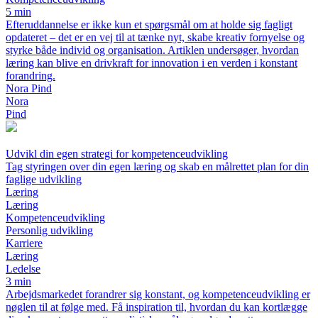
5 min
Efteruddannelse er ikke kun et spørgsmål om at holde sig fagligt
opdateret – det er en vej til at tænke nyt, skabe kreativ fornyelse og
styrke både individ og organisation. Artiklen undersøger, hvordan
læring kan blive en drivkraft for innovation i en verden i konstant
forandring.
Nora Pind
Nora
Pind
Udvikl din egen strategi for kompetenceudvikling
Tag styringen over din egen læring og skab en målrettet plan for din
faglige udvikling
Læring
Læring
Kompetenceudvikling
Personlig udvikling
Karriere
Læring
Ledelse
3 min
Arbejdsmarkedet forandrer sig konstant, og kompetenceudvikling er
nøglen til at følge med. Få inspiration til, hvordan du kan kortlægge