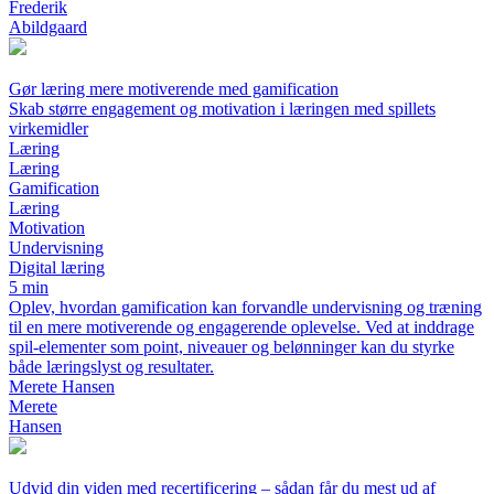
Frederik
Abildgaard
Gør læring mere motiverende med gamification
Skab større engagement og motivation i læringen med spillets
virkemidler
Læring
Læring
Gamification
Læring
Motivation
Undervisning
Digital læring
5 min
Oplev, hvordan gamification kan forvandle undervisning og træning
til en mere motiverende og engagerende oplevelse. Ved at inddrage
spil-elementer som point, niveauer og belønninger kan du styrke
både læringslyst og resultater.
Merete Hansen
Merete
Hansen
Udvid din viden med recertificering – sådan får du mest ud af