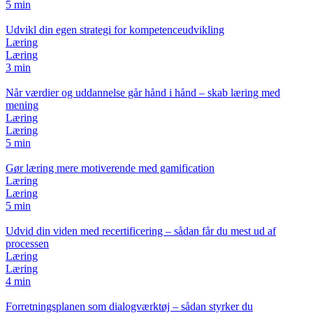
5 min
Udvikl din egen strategi for kompetenceudvikling
Læring
Læring
3 min
Når værdier og uddannelse går hånd i hånd – skab læring med
mening
Læring
Læring
5 min
Gør læring mere motiverende med gamification
Læring
Læring
5 min
Udvid din viden med recertificering – sådan får du mest ud af
processen
Læring
Læring
4 min
Forretningsplanen som dialogværktøj – sådan styrker du