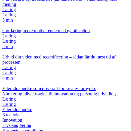
mening
Læring
Læring
5 min
Gør læring mere motiverende med gamification
Læring
Læring
5 min
Udvid din viden med recertificering – sådan får du mest ud af
processen
Læring
Læring
4 min
Efteruddannelse som drivkraft for kreativ fornyelse
Når læring bliver nøglen til innovation og personlig udvikling
Læring
Læring
Efteruddannelse
Kreativitet
Innovation
Livslang læring
Kompetenceudvikling