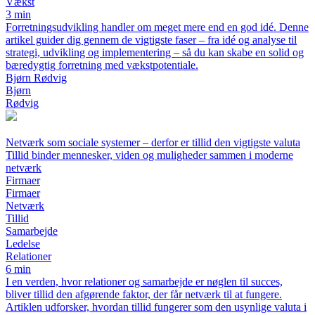
Vækst
3 min
Forretningsudvikling handler om meget mere end en god idé. Denne
artikel guider dig gennem de vigtigste faser – fra idé og analyse til
strategi, udvikling og implementering – så du kan skabe en solid og
bæredygtig forretning med vækstpotentiale.
Bjørn Rødvig
Bjørn
Rødvig
Netværk som sociale systemer – derfor er tillid den vigtigste valuta
Tillid binder mennesker, viden og muligheder sammen i moderne
netværk
Firmaer
Firmaer
Netværk
Tillid
Samarbejde
Ledelse
Relationer
6 min
I en verden, hvor relationer og samarbejde er nøglen til succes,
bliver tillid den afgørende faktor, der får netværk til at fungere.
Artiklen udforsker, hvordan tillid fungerer som den usynlige valuta i