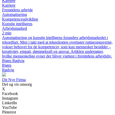
Karriere
Karriere
Fremtidens arbejde
Automatisering
Kompetenceudvikling
Kunstig intelligens
Arbejdsmarked
2 min
Automatisering og kunstig intelligens forandrer arbejdsmarkedet i
rekordfart. Men i takt med at teknologien overtager rutineopgaverne,
vokser behovet for de kompetencer, som kun mennesker besidder –
kreativitet, empati, dømmekraft og ansvar. Artiklen undersøger,
hvilke menneskelige evner der bliver vigtigst i fremtidens arbejdsliv.
Bjørn Rødvig
Bjørn
Rødvig
Dit Nye Firma
Del og vis omsorg
X
Facebook
Instagram
LinkedIn
YouTube
Pinterest