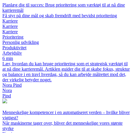
Planlæg dig til succes: Brug prioritering som værktøj til at nå dine
karrieremål
Få styr på dine mål og skab fremdrift med bevidst prioritering
Karriere
Karriere
Karriere
Prioritering
Personlig udvikling
Produktivitet
Arbejdsliv
6 min
Lær, hvordan du kan bruge prioritering som et strategisk værktøj til
at nå dine karrieremål. Artiklen guider dig til at skabe fokus, struktur
og balance i en travl hverdag, så du kan arbejde målrettet mod det,
der virkelig betyder noget.
Nora Pind
Nora
Pind
Menneskelige kompetencer i en automatiseret verden – hvilke bliver
vigtigst?
Når maskinerne tager over, bliver det menneskelige vores største
styrke