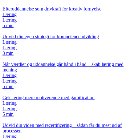
Efteruddannelse som drivkraft for kreativ fornyelse
Læring
Læring
5 min
Udvikl din egen strategi for kompetenceudvikling
Læring
Læring
3 min
Når værdier og uddannelse går hånd i hånd – skab læring med
mening
Læring
Læring
5 min
Gør læring mere motiverende med gamification
Læring
Læring
5 min
Udvid din viden med recertificering – sådan får du mest ud af
processen
Læring