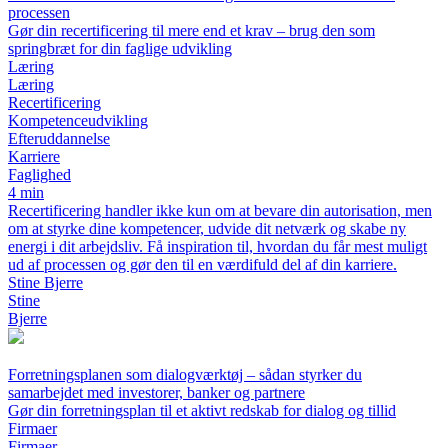
processen
Gør din recertificering til mere end et krav – brug den som
springbræt for din faglige udvikling
Læring
Læring
Recertificering
Kompetenceudvikling
Efteruddannelse
Karriere
Faglighed
4 min
Recertificering handler ikke kun om at bevare din autorisation, men
om at styrke dine kompetencer, udvide dit netværk og skabe ny
energi i dit arbejdsliv. Få inspiration til, hvordan du får mest muligt
ud af processen og gør den til en værdifuld del af din karriere.
Stine Bjerre
Stine
Bjerre
Forretningsplanen som dialogværktøj – sådan styrker du
samarbejdet med investorer, banker og partnere
Gør din forretningsplan til et aktivt redskab for dialog og tillid
Firmaer
Firmaer