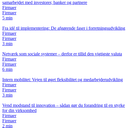
samarbejdet med investorer, banker og partnere
Firmaer
Firmaer
5 min
Fra idé til implementering: De afgørende faser i forretningsudvikling
Firmaer
Firmaer
3 min
Netværk som sociale systemer – derfor er tillid den vigtigste valuta
Firmaer
Firmaer
6 min
Intern mobilitet: Vejen til øget fleksibilitet og medarbejderudvikling
Firmaer
Firmaer
3 min
Vend modstand til innovation – sådan gør du forandring til en styrke
for din virksomhed
Firmaer
Firmaer
2 min