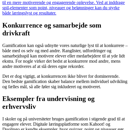
til en mere motiverende og engagerende oplevelse. Ved at inddrage
spil-elementer som point, niveauer og belønninger kan du styrke
både læringslyst og resultater.
Konkurrence og samarbejde som
drivkraft
Gamification kan også udnytte vores naturlige lyst til at konkurrere –
både med os selv og med andre. Ranglister, udfordringer og
samarbejdsspil kan motivere elever eller medarbejdere til at yde lidt
ekstra. For nogle virker det bedst at konkurrere mod andre, mens
andre motiveres af at slå deres egne rekorder.
Det er dog vigtigt, at konkurrencen ikke bliver for dominerende.
Den bedste gamification skaber balance mellem individuel udvikling
og fælles mål, så alle føler sig inkluderet og motiveret.
Eksempler fra undervisning og
erhvervsliv
I skoler og på universiteter bruges gamification i stigende grad til at
engagere elever. Digitale læringsplatforme som Kahoot! og
Duolingo er kendte eksempler, hvor quizzer, point og niveauer gør