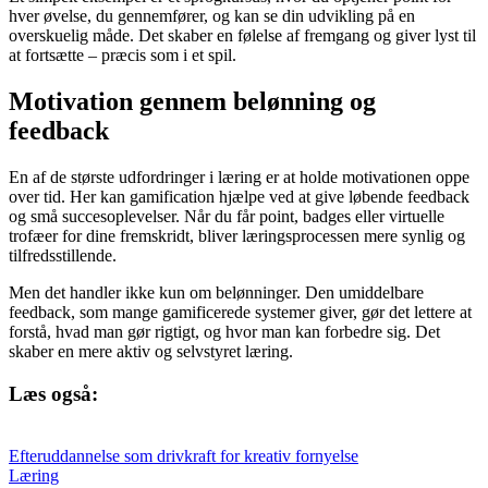
hver øvelse, du gennemfører, og kan se din udvikling på en
overskuelig måde. Det skaber en følelse af fremgang og giver lyst til
at fortsætte – præcis som i et spil.
Motivation gennem belønning og
feedback
En af de største udfordringer i læring er at holde motivationen oppe
over tid. Her kan gamification hjælpe ved at give løbende feedback
og små succesoplevelser. Når du får point, badges eller virtuelle
trofæer for dine fremskridt, bliver læringsprocessen mere synlig og
tilfredsstillende.
Men det handler ikke kun om belønninger. Den umiddelbare
feedback, som mange gamificerede systemer giver, gør det lettere at
forstå, hvad man gør rigtigt, og hvor man kan forbedre sig. Det
skaber en mere aktiv og selvstyret læring.
Læs også:
Efteruddannelse som drivkraft for kreativ fornyelse
Læring