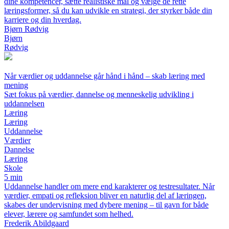
dine kompetencer, sætte realistiske mål og vælge de rette
læringsformer, så du kan udvikle en strategi, der styrker både din
karriere og din hverdag.
Bjørn Rødvig
Bjørn
Rødvig
Når værdier og uddannelse går hånd i hånd – skab læring med
mening
Sæt fokus på værdier, dannelse og menneskelig udvikling i
uddannelsen
Læring
Læring
Uddannelse
Værdier
Dannelse
Læring
Skole
5 min
Uddannelse handler om mere end karakterer og testresultater. Når
værdier, empati og refleksion bliver en naturlig del af læringen,
skabes der undervisning med dybere mening – til gavn for både
elever, lærere og samfundet som helhed.
Frederik Abildgaard