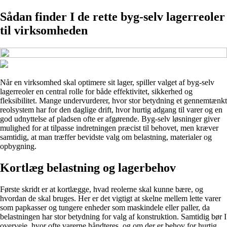
Sådan finder I de rette byg-selv lagerreoler
til virksomheden
Når en virksomhed skal optimere sit lager, spiller valget af byg-selv
lagerreoler en central rolle for både effektivitet, sikkerhed og
fleksibilitet. Mange undervurderer, hvor stor betydning et gennemtænkt
reolsystem har for den daglige drift, hvor hurtig adgang til varer og en
god udnyttelse af pladsen ofte er afgørende. Byg-selv løsninger giver
mulighed for at tilpasse indretningen præcist til behovet, men kræver
samtidig, at man træffer bevidste valg om belastning, materialer og
opbygning.
Kortlæg belastning og lagerbehov
Første skridt er at kortlægge, hvad reolerne skal kunne bære, og
hvordan de skal bruges. Her er det vigtigt at skelne mellem lette varer
som papkasser og tungere enheder som maskindele eller paller, da
belastningen har stor betydning for valg af konstruktion. Samtidig bør I
overveje, hvor ofte varerne håndteres, og om der er behov for hurtig