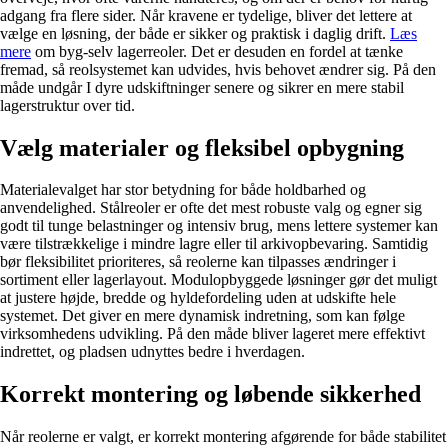
adgang fra flere sider. Når kravene er tydelige, bliver det lettere at
vælge en løsning, der både er sikker og praktisk i daglig drift.
Læs
mere
om byg-selv lagerreoler. Det er desuden en fordel at tænke
fremad, så reolsystemet kan udvides, hvis behovet ændrer sig. På den
måde undgår I dyre udskiftninger senere og sikrer en mere stabil
lagerstruktur over tid.
Vælg materialer og fleksibel opbygning
Materialevalget har stor betydning for både holdbarhed og
anvendelighed. Stålreoler er ofte det mest robuste valg og egner sig
godt til tunge belastninger og intensiv brug, mens lettere systemer kan
være tilstrækkelige i mindre lagre eller til arkivopbevaring. Samtidig
bør fleksibilitet prioriteres, så reolerne kan tilpasses ændringer i
sortiment eller lagerlayout. Modulopbyggede løsninger gør det muligt
at justere højde, bredde og hyldefordeling uden at udskifte hele
systemet. Det giver en mere dynamisk indretning, som kan følge
virksomhedens udvikling. På den måde bliver lageret mere effektivt
indrettet, og pladsen udnyttes bedre i hverdagen.
Korrekt montering og løbende sikkerhed
Når reolerne er valgt, er korrekt montering afgørende for både stabilitet