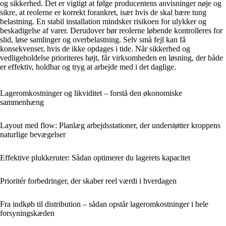
og sikkerhed. Det er vigtigt at følge producentens anvisninger nøje og
sikre, at reolerne er korrekt forankret, især hvis de skal bære tung
belastning. En stabil installation mindsker risikoen for ulykker og
beskadigelse af varer. Derudover bør reolerne løbende kontrolleres for
slid, løse samlinger og overbelastning. Selv små fejl kan få
konsekvenser, hvis de ikke opdages i tide. Når sikkerhed og
vedligeholdelse prioriteres højt, får virksomheden en løsning, der både
er effektiv, holdbar og tryg at arbejde med i det daglige.
Lageromkostninger og likviditet – forstå den økonomiske
sammenhæng
Layout med flow: Planlæg arbejdsstationer, der understøtter kroppens
naturlige bevægelser
Effektive plukkeruter: Sådan optimerer du lagerets kapacitet
Prioritér forbedringer, der skaber reel værdi i hverdagen
Fra indkøb til distribution – sådan opstår lageromkostninger i hele
forsyningskæden