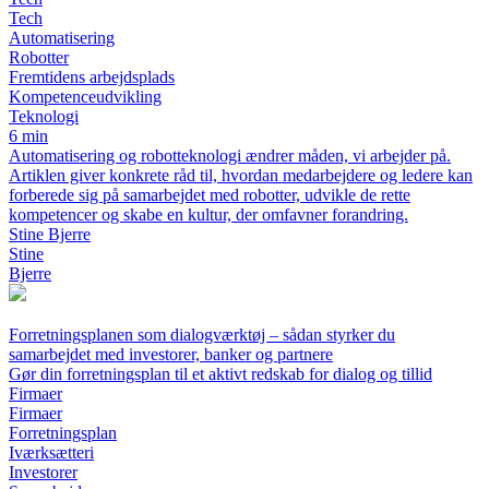
Tech
Automatisering
Robotter
Fremtidens arbejdsplads
Kompetenceudvikling
Teknologi
6 min
Automatisering og robotteknologi ændrer måden, vi arbejder på.
Artiklen giver konkrete råd til, hvordan medarbejdere og ledere kan
forberede sig på samarbejdet med robotter, udvikle de rette
kompetencer og skabe en kultur, der omfavner forandring.
Stine Bjerre
Stine
Bjerre
Forretningsplanen som dialogværktøj – sådan styrker du
samarbejdet med investorer, banker og partnere
Gør din forretningsplan til et aktivt redskab for dialog og tillid
Firmaer
Firmaer
Forretningsplan
Iværksætteri
Investorer