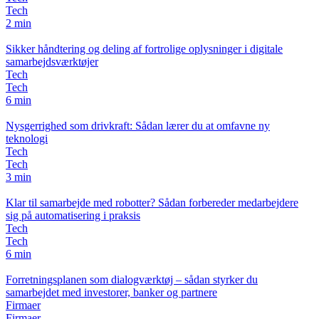
Tech
2 min
Sikker håndtering og deling af fortrolige oplysninger i digitale
samarbejdsværktøjer
Tech
Tech
6 min
Nysgerrighed som drivkraft: Sådan lærer du at omfavne ny
teknologi
Tech
Tech
3 min
Klar til samarbejde med robotter? Sådan forbereder medarbejdere
sig på automatisering i praksis
Tech
Tech
6 min
Forretningsplanen som dialogværktøj – sådan styrker du
samarbejdet med investorer, banker og partnere
Firmaer
Firmaer