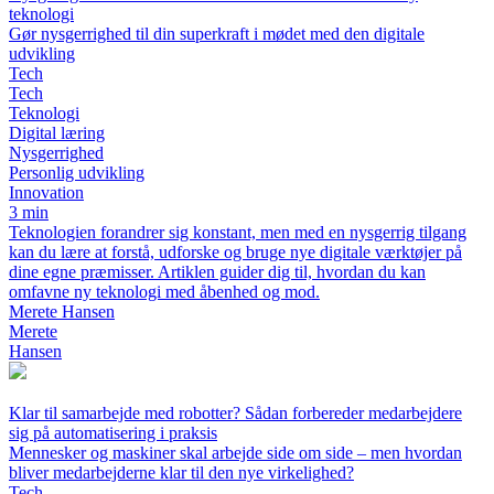
teknologi
Gør nysgerrighed til din superkraft i mødet med den digitale
udvikling
Tech
Tech
Teknologi
Digital læring
Nysgerrighed
Personlig udvikling
Innovation
3 min
Teknologien forandrer sig konstant, men med en nysgerrig tilgang
kan du lære at forstå, udforske og bruge nye digitale værktøjer på
dine egne præmisser. Artiklen guider dig til, hvordan du kan
omfavne ny teknologi med åbenhed og mod.
Merete Hansen
Merete
Hansen
Klar til samarbejde med robotter? Sådan forbereder medarbejdere
sig på automatisering i praksis
Mennesker og maskiner skal arbejde side om side – men hvordan
bliver medarbejderne klar til den nye virkelighed?
Tech