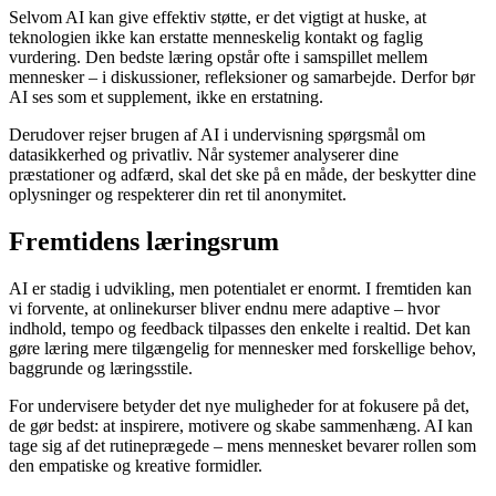
Selvom AI kan give effektiv støtte, er det vigtigt at huske, at
teknologien ikke kan erstatte menneskelig kontakt og faglig
vurdering. Den bedste læring opstår ofte i samspillet mellem
mennesker – i diskussioner, refleksioner og samarbejde. Derfor bør
AI ses som et supplement, ikke en erstatning.
Derudover rejser brugen af AI i undervisning spørgsmål om
datasikkerhed og privatliv. Når systemer analyserer dine
præstationer og adfærd, skal det ske på en måde, der beskytter dine
oplysninger og respekterer din ret til anonymitet.
Fremtidens læringsrum
AI er stadig i udvikling, men potentialet er enormt. I fremtiden kan
vi forvente, at onlinekurser bliver endnu mere adaptive – hvor
indhold, tempo og feedback tilpasses den enkelte i realtid. Det kan
gøre læring mere tilgængelig for mennesker med forskellige behov,
baggrunde og læringsstile.
For undervisere betyder det nye muligheder for at fokusere på det,
de gør bedst: at inspirere, motivere og skabe sammenhæng. AI kan
tage sig af det rutineprægede – mens mennesket bevarer rollen som
den empatiske og kreative formidler.