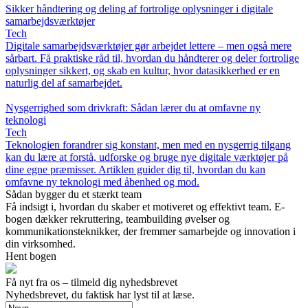
Sikker håndtering og deling af fortrolige oplysninger i digitale
samarbejdsværktøjer
Tech
Digitale samarbejdsværktøjer gør arbejdet lettere – men også mere
sårbart. Få praktiske råd til, hvordan du håndterer og deler fortrolige
oplysninger sikkert, og skab en kultur, hvor datasikkerhed er en
naturlig del af samarbejdet.
Nysgerrighed som drivkraft: Sådan lærer du at omfavne ny
teknologi
Tech
Teknologien forandrer sig konstant, men med en nysgerrig tilgang
kan du lære at forstå, udforske og bruge nye digitale værktøjer på
dine egne præmisser. Artiklen guider dig til, hvordan du kan
omfavne ny teknologi med åbenhed og mod.
Sådan bygger du et stærkt team
Få indsigt i, hvordan du skaber et motiveret og effektivt team. E-
bogen dækker rekruttering, teambuilding øvelser og
kommunikationsteknikker, der fremmer samarbejde og innovation i
din virksomhed.
Hent bogen
Få nyt fra os – tilmeld dig nyhedsbrevet
Nyhedsbrevet, du faktisk har lyst til at læse.