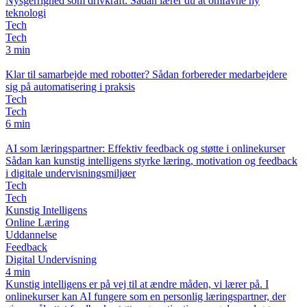
Nysgerrighed som drivkraft: Sådan lærer du at omfavne ny
teknologi
Tech
Tech
3 min
Klar til samarbejde med robotter? Sådan forbereder medarbejdere
sig på automatisering i praksis
Tech
Tech
6 min
AI som læringspartner: Effektiv feedback og støtte i onlinekurser
Sådan kan kunstig intelligens styrke læring, motivation og feedback
i digitale undervisningsmiljøer
Tech
Tech
Kunstig Intelligens
Online Læring
Uddannelse
Feedback
Digital Undervisning
4 min
Kunstig intelligens er på vej til at ændre måden, vi lærer på. I
onlinekurser kan AI fungere som en personlig læringspartner, der