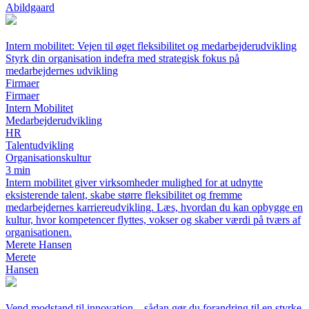
Abildgaard
Intern mobilitet: Vejen til øget fleksibilitet og medarbejderudvikling
Styrk din organisation indefra med strategisk fokus på
medarbejdernes udvikling
Firmaer
Firmaer
Intern Mobilitet
Medarbejderudvikling
HR
Talentudvikling
Organisationskultur
3 min
Intern mobilitet giver virksomheder mulighed for at udnytte
eksisterende talent, skabe større fleksibilitet og fremme
medarbejdernes karriereudvikling. Læs, hvordan du kan opbygge en
kultur, hvor kompetencer flyttes, vokser og skaber værdi på tværs af
organisationen.
Merete Hansen
Merete
Hansen
Vend modstand til innovation – sådan gør du forandring til en styrke