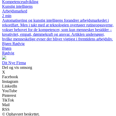
Kompetenceudvikling
Kunstig intelligens
Arbejdsmarked
2 min
Automatisering og kunstig intelligens forandrer arbejdsmarkedet i
rekordfart. Men i takt med at teknologien overtager rutineopgaverne,
vokser behovet for de kompetencer, som kun mennesker besidder –
kreativitet, empati, dømmekraft og ansvar. Artiklen undersøger,
hvilke menneskelige evner der bliver vigtigst i fremtidens arbejdsliv.
Bjørn Rødvig
Bjørn
Rødvig
Dit Nye Firma
Del og vis omsorg
X
Facebook
Instagram
LinkedIn
YouTube
Pinterest
TikTok
Mail
RSS
© Ophavsret beskyttet.