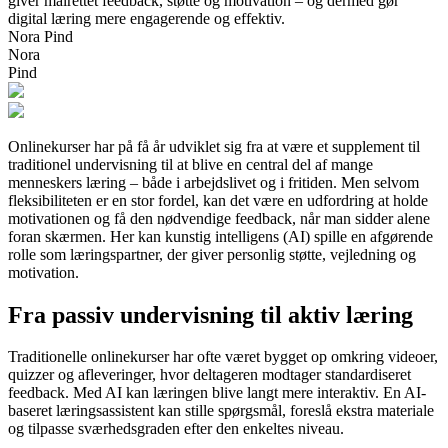
giver målrettet feedback, støtte og motivation – og dermed gør
digital læring mere engagerende og effektiv.
Nora Pind
Nora
Pind
Onlinekurser har på få år udviklet sig fra at være et supplement til
traditionel undervisning til at blive en central del af mange
menneskers læring – både i arbejdslivet og i fritiden. Men selvom
fleksibiliteten er en stor fordel, kan det være en udfordring at holde
motivationen og få den nødvendige feedback, når man sidder alene
foran skærmen. Her kan kunstig intelligens (AI) spille en afgørende
rolle som læringspartner, der giver personlig støtte, vejledning og
motivation.
Fra passiv undervisning til aktiv læring
Traditionelle onlinekurser har ofte været bygget op omkring videoer,
quizzer og afleveringer, hvor deltageren modtager standardiseret
feedback. Med AI kan læringen blive langt mere interaktiv. En AI-
baseret læringsassistent kan stille spørgsmål, foreslå ekstra materiale
og tilpasse sværhedsgraden efter den enkeltes niveau.