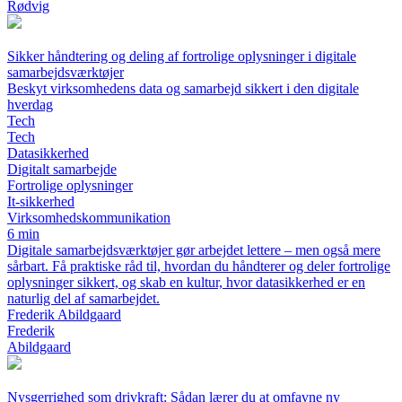
Rødvig
Sikker håndtering og deling af fortrolige oplysninger i digitale
samarbejdsværktøjer
Beskyt virksomhedens data og samarbejd sikkert i den digitale
hverdag
Tech
Tech
Datasikkerhed
Digitalt samarbejde
Fortrolige oplysninger
It-sikkerhed
Virksomhedskommunikation
6 min
Digitale samarbejdsværktøjer gør arbejdet lettere – men også mere
sårbart. Få praktiske råd til, hvordan du håndterer og deler fortrolige
oplysninger sikkert, og skab en kultur, hvor datasikkerhed er en
naturlig del af samarbejdet.
Frederik Abildgaard
Frederik
Abildgaard
Nysgerrighed som drivkraft: Sådan lærer du at omfavne ny