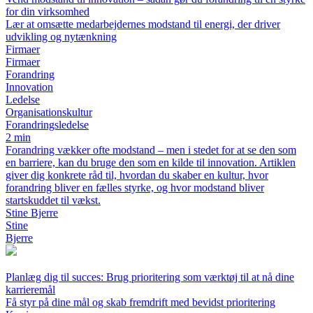
for din virksomhed
Lær at omsætte medarbejdernes modstand til energi, der driver
udvikling og nytænkning
Firmaer
Firmaer
Forandring
Innovation
Ledelse
Organisationskultur
Forandringsledelse
2 min
Forandring vækker ofte modstand – men i stedet for at se den som
en barriere, kan du bruge den som en kilde til innovation. Artiklen
giver dig konkrete råd til, hvordan du skaber en kultur, hvor
forandring bliver en fælles styrke, og hvor modstand bliver
startskuddet til vækst.
Stine Bjerre
Stine
Bjerre
Planlæg dig til succes: Brug prioritering som værktøj til at nå dine
karrieremål
Få styr på dine mål og skab fremdrift med bevidst prioritering