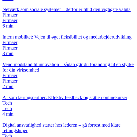
Netværk som sociale systemer – derfor er tillid den vigtigste valuta
Firmaer
Firmaer
6 min
Intern mobilitet: Vejen til øget fleksibilitet og medarbejderudvikling
Firmaer
Firmaer
3 min
Vend modstand til innovation – sådan gør du forandring til en styrke
for din virksomhed
Firmaer
Firmaer
2 min
AI som læringspartner: Effektiv feedback og støtte i onlinekurser
Tech
Tech
4 min
Digital ansvarlighed starter hos lederen – gå forrest med klare
retningslinjer
Tech