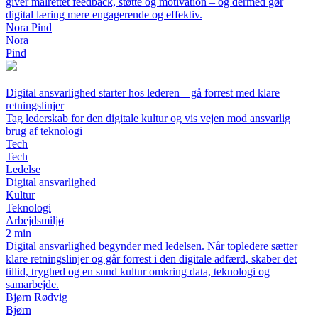
giver målrettet feedback, støtte og motivation – og dermed gør
digital læring mere engagerende og effektiv.
Nora Pind
Nora
Pind
Digital ansvarlighed starter hos lederen – gå forrest med klare
retningslinjer
Tag lederskab for den digitale kultur og vis vejen mod ansvarlig
brug af teknologi
Tech
Tech
Ledelse
Digital ansvarlighed
Kultur
Teknologi
Arbejdsmiljø
2 min
Digital ansvarlighed begynder med ledelsen. Når topledere sætter
klare retningslinjer og går forrest i den digitale adfærd, skaber det
tillid, tryghed og en sund kultur omkring data, teknologi og
samarbejde.
Bjørn Rødvig
Bjørn