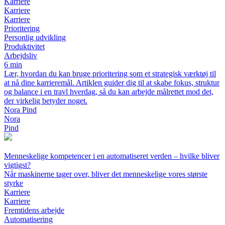
Karriere
Karriere
Karriere
Prioritering
Personlig udvikling
Produktivitet
Arbejdsliv
6 min
Lær, hvordan du kan bruge prioritering som et strategisk værktøj til
at nå dine karrieremål. Artiklen guider dig til at skabe fokus, struktur
og balance i en travl hverdag, så du kan arbejde målrettet mod det,
der virkelig betyder noget.
Nora Pind
Nora
Pind
Menneskelige kompetencer i en automatiseret verden – hvilke bliver
vigtigst?
Når maskinerne tager over, bliver det menneskelige vores største
styrke
Karriere
Karriere
Fremtidens arbejde
Automatisering