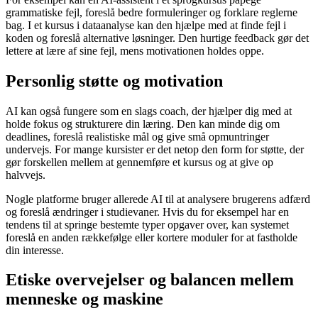
grammatiske fejl, foreslå bedre formuleringer og forklare reglerne
bag. I et kursus i dataanalyse kan den hjælpe med at finde fejl i
koden og foreslå alternative løsninger. Den hurtige feedback gør det
lettere at lære af sine fejl, mens motivationen holdes oppe.
Personlig støtte og motivation
AI kan også fungere som en slags coach, der hjælper dig med at
holde fokus og strukturere din læring. Den kan minde dig om
deadlines, foreslå realistiske mål og give små opmuntringer
undervejs. For mange kursister er det netop den form for støtte, der
gør forskellen mellem at gennemføre et kursus og at give op
halvvejs.
Nogle platforme bruger allerede AI til at analysere brugerens adfærd
og foreslå ændringer i studievaner. Hvis du for eksempel har en
tendens til at springe bestemte typer opgaver over, kan systemet
foreslå en anden rækkefølge eller kortere moduler for at fastholde
din interesse.
Etiske overvejelser og balancen mellem
menneske og maskine