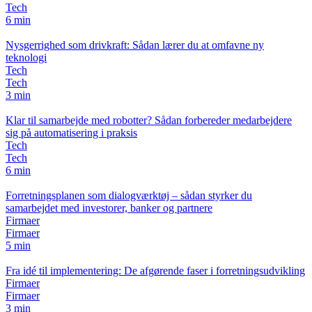
Tech
6 min
Nysgerrighed som drivkraft: Sådan lærer du at omfavne ny
teknologi
Tech
Tech
3 min
Klar til samarbejde med robotter? Sådan forbereder medarbejdere
sig på automatisering i praksis
Tech
Tech
6 min
Forretningsplanen som dialogværktøj – sådan styrker du
samarbejdet med investorer, banker og partnere
Firmaer
Firmaer
5 min
Fra idé til implementering: De afgørende faser i forretningsudvikling
Firmaer
Firmaer
3 min