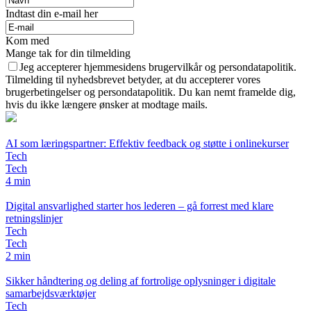
Indtast din e-mail her
Kom med
Mange tak for din tilmelding
Jeg accepterer hjemmesidens brugervilkår og persondatapolitik.
Tilmelding til nyhedsbrevet betyder, at du accepterer vores
brugerbetingelser og persondatapolitik. Du kan nemt framelde dig,
hvis du ikke længere ønsker at modtage mails.
AI som læringspartner: Effektiv feedback og støtte i onlinekurser
Tech
Tech
4 min
Digital ansvarlighed starter hos lederen – gå forrest med klare
retningslinjer
Tech
Tech
2 min
Sikker håndtering og deling af fortrolige oplysninger i digitale
samarbejdsværktøjer
Tech