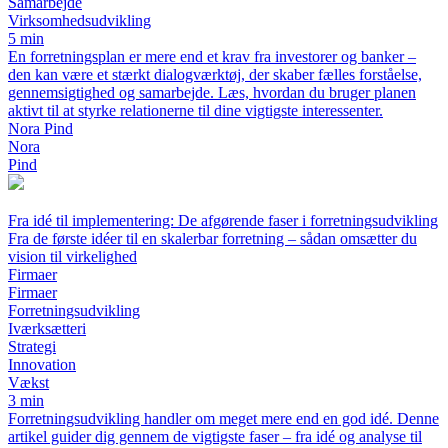
Samarbejde
Virksomhedsudvikling
5 min
En forretningsplan er mere end et krav fra investorer og banker –
den kan være et stærkt dialogværktøj, der skaber fælles forståelse,
gennemsigtighed og samarbejde. Læs, hvordan du bruger planen
aktivt til at styrke relationerne til dine vigtigste interessenter.
Nora Pind
Nora
Pind
Fra idé til implementering: De afgørende faser i forretningsudvikling
Fra de første idéer til en skalerbar forretning – sådan omsætter du
vision til virkelighed
Firmaer
Firmaer
Forretningsudvikling
Iværksætteri
Strategi
Innovation
Vækst
3 min
Forretningsudvikling handler om meget mere end en god idé. Denne
artikel guider dig gennem de vigtigste faser – fra idé og analyse til