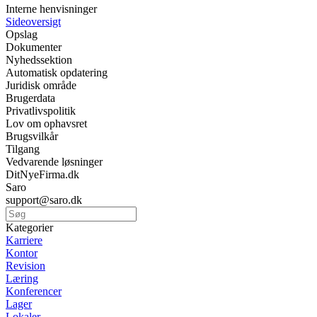
Interne henvisninger
Sideoversigt
Opslag
Dokumenter
Nyhedssektion
Automatisk opdatering
Juridisk område
Brugerdata
Privatlivspolitik
Lov om ophavsret
Brugsvilkår
Tilgang
Vedvarende løsninger
DitNyeFirma.dk
Saro
support@saro.dk
Kategorier
Karriere
Kontor
Revision
Læring
Konferencer
Lager
Lokaler