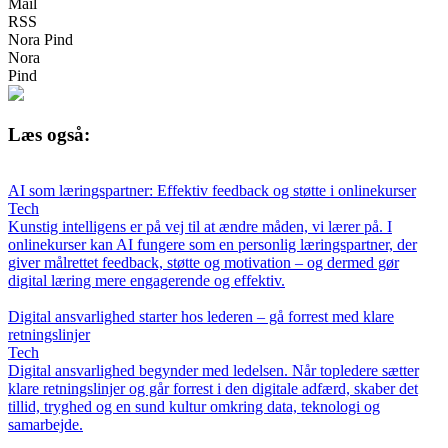
Mail
RSS
Nora Pind
Nora
Pind
Læs også:
AI som læringspartner: Effektiv feedback og støtte i onlinekurser
Tech
Kunstig intelligens er på vej til at ændre måden, vi lærer på. I
onlinekurser kan AI fungere som en personlig læringspartner, der
giver målrettet feedback, støtte og motivation – og dermed gør
digital læring mere engagerende og effektiv.
Digital ansvarlighed starter hos lederen – gå forrest med klare
retningslinjer
Tech
Digital ansvarlighed begynder med ledelsen. Når topledere sætter
klare retningslinjer og går forrest i den digitale adfærd, skaber det
tillid, tryghed og en sund kultur omkring data, teknologi og
samarbejde.