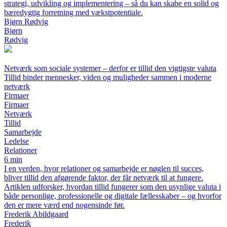
strategi, udvikling og implementering – så du kan skabe en solid og
bæredygtig forretning med vækstpotentiale.
Bjørn Rødvig
Bjørn
Rødvig
Netværk som sociale systemer – derfor er tillid den vigtigste valuta
Tillid binder mennesker, viden og muligheder sammen i moderne
netværk
Firmaer
Firmaer
Netværk
Tillid
Samarbejde
Ledelse
Relationer
6 min
I en verden, hvor relationer og samarbejde er nøglen til succes,
bliver tillid den afgørende faktor, der får netværk til at fungere.
Artiklen udforsker, hvordan tillid fungerer som den usynlige valuta i
både personlige, professionelle og digitale fællesskaber – og hvorfor
den er mere værd end nogensinde før.
Frederik Abildgaard
Frederik