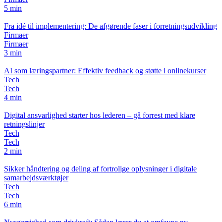
5 min
Fra idé til implementering: De afgørende faser i forretningsudvikling
Firmaer
Firmaer
3 min
AI som læringspartner: Effektiv feedback og støtte i onlinekurser
Tech
Tech
4 min
Digital ansvarlighed starter hos lederen – gå forrest med klare
retningslinjer
Tech
Tech
2 min
Sikker håndtering og deling af fortrolige oplysninger i digitale
samarbejdsværktøjer
Tech
Tech
6 min