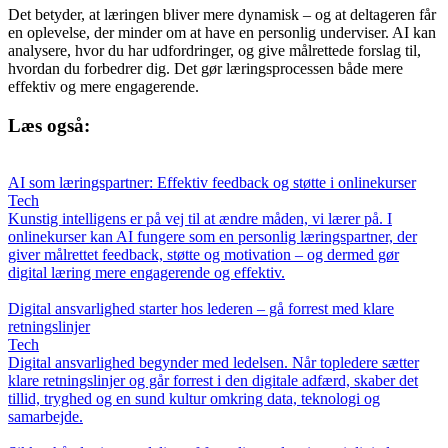
Det betyder, at læringen bliver mere dynamisk – og at deltageren får
en oplevelse, der minder om at have en personlig underviser. AI kan
analysere, hvor du har udfordringer, og give målrettede forslag til,
hvordan du forbedrer dig. Det gør læringsprocessen både mere
effektiv og mere engagerende.
Læs også:
AI som læringspartner: Effektiv feedback og støtte i onlinekurser
Tech
Kunstig intelligens er på vej til at ændre måden, vi lærer på. I
onlinekurser kan AI fungere som en personlig læringspartner, der
giver målrettet feedback, støtte og motivation – og dermed gør
digital læring mere engagerende og effektiv.
Digital ansvarlighed starter hos lederen – gå forrest med klare
retningslinjer
Tech
Digital ansvarlighed begynder med ledelsen. Når topledere sætter
klare retningslinjer og går forrest i den digitale adfærd, skaber det
tillid, tryghed og en sund kultur omkring data, teknologi og
samarbejde.