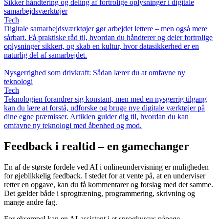
Sikker håndtering og deling af fortrolige oplysninger i digitale
samarbejdsværktøjer
Tech
Digitale samarbejdsværktøjer gør arbejdet lettere – men også mere
sårbart. Få praktiske råd til, hvordan du håndterer og deler fortrolige
oplysninger sikkert, og skab en kultur, hvor datasikkerhed er en
naturlig del af samarbejdet.
Nysgerrighed som drivkraft: Sådan lærer du at omfavne ny
teknologi
Tech
Teknologien forandrer sig konstant, men med en nysgerrig tilgang
kan du lære at forstå, udforske og bruge nye digitale værktøjer på
dine egne præmisser. Artiklen guider dig til, hvordan du kan
omfavne ny teknologi med åbenhed og mod.
Feedback i realtid – en gamechanger
En af de største fordele ved AI i onlineundervisning er muligheden
for øjeblikkelig feedback. I stedet for at vente på, at en underviser
retter en opgave, kan du få kommentarer og forslag med det samme.
Det gælder både i sprogtræning, programmering, skrivning og
mange andre fag.
For eksempel kan en AI-assistent i et sprogkursus påpege