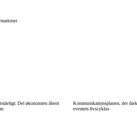
rmationer
rståeligt: Del økonomien åbent
Kommunikationsplanen, der dæk
am
eventets livscyklus