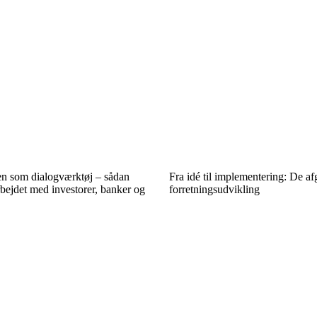
en som dialogværktøj – sådan
Fra idé til implementering: De af
bejdet med investorer, banker og
forretningsudvikling