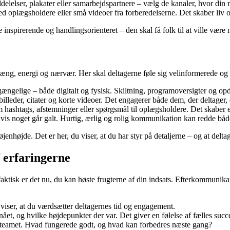
lelser, plakater eller samarbejdspartnere – vælg de kanaler, hvor din m
d oplægsholdere eller små videoer fra forberedelserne. Det skaber liv o
nspirerende og handlingsorienteret – den skal få folk til at ville være
g, energi og nærvær. Her skal deltagerne føle sig velinformerede og s
ilgængelige – både digitalt og fysisk. Skiltning, programoversigter og opd
billeder, citater og korte videoer. Det engagerer både dem, der deltager
 hashtags, afstemninger eller spørgsmål til oplægsholdere. Det skaber 
is noget går galt. Hurtig, ærlig og rolig kommunikation kan redde bå
højde. Det er her, du viser, at du har styr på detaljerne – og at delta
f erfaringerne
faktisk er det nu, du kan høste frugterne af din indsats. Efterkommunikat
 viser, at du værdsætter deltagernes tid og engagement.
et, og hvilke højdepunkter der var. Det giver en følelse af fælles succ
 teamet. Hvad fungerede godt, og hvad kan forbedres næste gang?