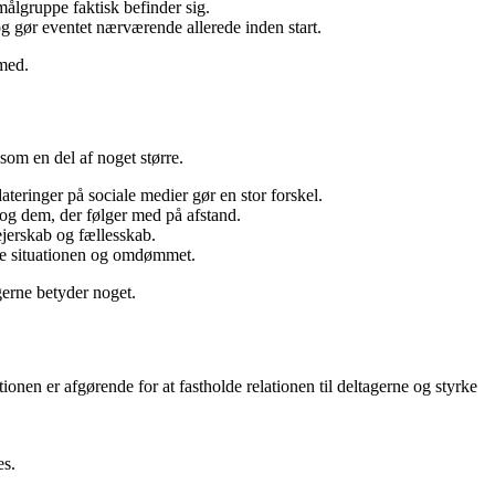
ålgruppe faktisk befinder sig.
g gør eventet nærværende allerede inden start.
 med.
om en del af noget større.
ateringer på sociale medier gør en stor forskel.
, og dem, der følger med på afstand.
ejerskab og fællesskab.
de situationen og omdømmet.
gerne betyder noget.
ionen er afgørende for at fastholde relationen til deltagerne og styrke
es.