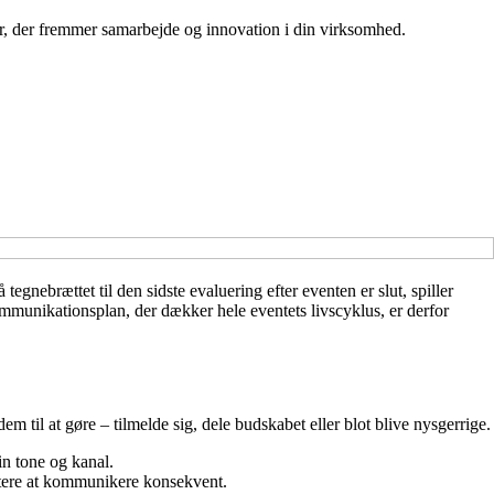
er, der fremmer samarbejde og innovation i din virksomhed.
gnebrættet til den sidste evaluering efter eventen er slut, spiller
munikationsplan, der dækker hele eventets livscyklus, er derfor
m til at gøre – tilmelde sig, dele budskabet eller blot blive nysgerrige.
in tone og kanal.
ettere at kommunikere konsekvent.