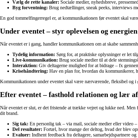
Vælg de rette kanaler:
Sociale medier, nyhedsbreve, pressemedde
Byg forventning:
Brug nedtællinger, sneak peeks, interviews me
En god tommelfingerregel er, at kommunikationen før eventet skal være i
Under eventet – styr oplevelsen og energien
Når eventet er i gang, handler kommunikationen om at skabe sammenhæn
Tydelig information:
Sørg for, at praktiske oplysninger er let t
Live-kommunikation:
Brug sociale medier til at dele stemnings
Interaktion:
Giv deltagerne mulighed for at bidrage – fx gennem
Krisehåndtering:
Hav en plan for, hvordan du kommunikerer, hv
Kommunikationen under eventet skal være nærværende, fleksibel og i øjen
Efter eventet – fasthold relationen og lær a
Når eventet er slut, er det fristende at trække vejret og lukke ned. Men 
dit brand.
Sig tak:
En personlig tak – via mail, sociale medier eller video –
Del resultater:
Fortæl, hvor mange der deltog, hvad der blev opnå
Evaluer:
Indhent feedback fra deltagere, samarbejdspartnere og