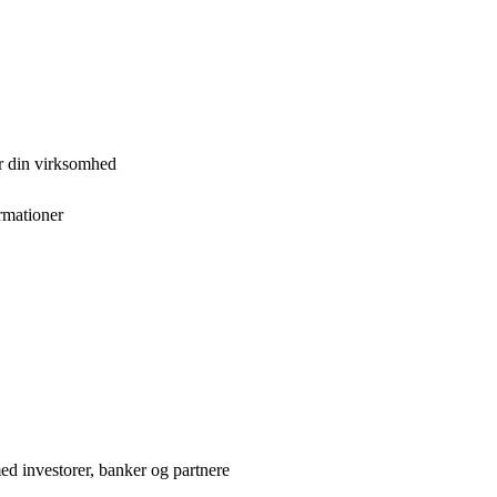
or din virksomhed
rmationer
d investorer, banker og partnere