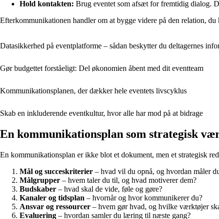
Hold kontakten:
Brug eventet som afsæt for fremtidig dialog. Del
Efterkommunikationen handler om at bygge videre på den relation, du ha
Datasikkerhed på eventplatforme – sådan beskytter du deltagernes info
Gør budgettet forståeligt: Del økonomien åbent med dit eventteam
Kommunikationsplanen, der dækker hele eventets livscyklus
Skab en inkluderende eventkultur, hvor alle har mod på at bidrage
En kommunikationsplan som strategisk vær
En kommunikationsplan er ikke blot et dokument, men et strategisk re
Mål og succeskriterier
– hvad vil du opnå, og hvordan måler du
Målgrupper
– hvem taler du til, og hvad motiverer dem?
Budskaber
– hvad skal de vide, føle og gøre?
Kanaler og tidsplan
– hvornår og hvor kommunikerer du?
Ansvar og ressourcer
– hvem gør hvad, og hvilke værktøjer sk
Evaluering
– hvordan samler du læring til næste gang?