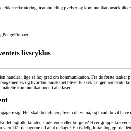
en dækker rekruttering, teambuilding øvelser og kommunikationsteknikk
ng
Penge
Firmaer
ntets livscyklus
n handler i lige så høj grad om kommunikation. Fra de første tanker på te
rrangementet, og hvordan budskabet bliver husket. En gennemtænkt kom
g målrette kommunikationen i alle faser.
ent
gagere sig. Her skal du definere, hvem du vil nå, og hvad du vil have de
. Er det fagfolk, kunder, studerende eller borgere? Hver gruppe kræver s
værdi får deltagerne ud af at deltage? En tydelig fortælling gør det l