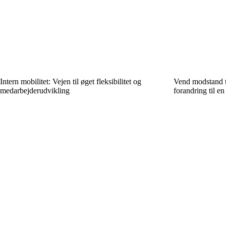
Intern mobilitet: Vejen til øget fleksibilitet og
Vend modstand t
medarbejderudvikling
forandring til e