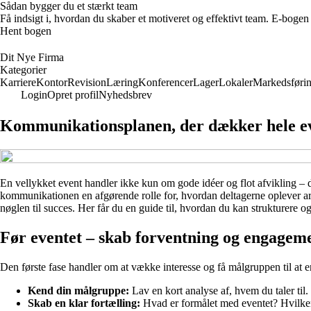
Sådan bygger du et stærkt team
Få indsigt i, hvordan du skaber et motiveret og effektivt team. E-bog
Hent bogen
Dit Nye Firma
Kategorier
Karriere
Kontor
Revision
Læring
Konferencer
Lager
Lokaler
Markedsføri
Login
Opret profil
Nyhedsbrev
Kommunikationsplanen, der dækker hele eve
En vellykket event handler ikke kun om gode idéer og flot afvikling – de
kommunikationen en afgørende rolle for, hvordan deltagerne oplever a
nøglen til succes. Her får du en guide til, hvordan du kan strukturere o
Før eventet – skab forventning og engagem
Den første fase handler om at vække interesse og få målgruppen til at en
Kend din målgruppe:
Lav en kort analyse af, hvem du taler til
Skab en klar fortælling:
Hvad er formålet med eventet? Hvilken 