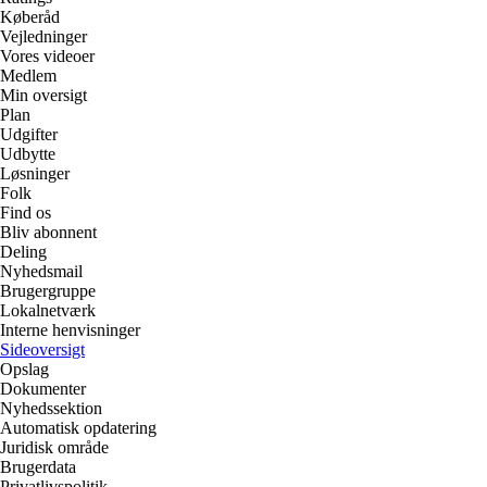
Køberåd
Vejledninger
Vores videoer
Medlem
Min oversigt
Plan
Udgifter
Udbytte
Løsninger
Folk
Find os
Bliv abonnent
Deling
Nyhedsmail
Brugergruppe
Lokalnetværk
Interne henvisninger
Sideoversigt
Opslag
Dokumenter
Nyhedssektion
Automatisk opdatering
Juridisk område
Brugerdata
Privatlivspolitik