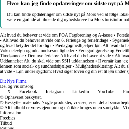
Hvor kan jeg finde opdateringer om sidste nyt på 
Du kan finde opdateringer om sidste nyt på Mors ved at følge lokal
være en god idé at tilmelde dig nyhedsbreve fra Mors turistinform
Alt hvad du behøver at vide om FOA Fagforening og A-kasse
•
Forstå
•
Alt hvad du behøver at vide om 6. ferieuge og feriefridage
•
Sygemeld
og hvad betyder det for dig?
•
Pædagogmedhjælper løn: Alt hvad du har
Voksnelevløn og uddannelsesmuligheder
•
Feriegodtgørelse og Feriet
Timelønnede
•
Den nye ferielov: Alt hvad du behøver at vide
•
Alt hva
Uddannelse: Alt, du skal vide om SSH uddannelsen
•
Hvornår kan jeg g
lønnen som social- og sundhedshjælper
•
Mulighedserklæring: Alt du s
at vide
•
Løn under sygdom: Hvad siger loven og din ret til løn under
Dit Nye Firma
Del og vis omsorg
X
Facebook
Instagram
LinkedIn
YouTube
Pin
© Ophavsret beskyttet.
© Beskyttet materiale. Nogle produkter, vi viser, er en del af samarbejd
© Alt indhold er vores ejendom og må ikke bruges uden samtykke. Vi mod
Information
Freebies
Tilbud
Ratings