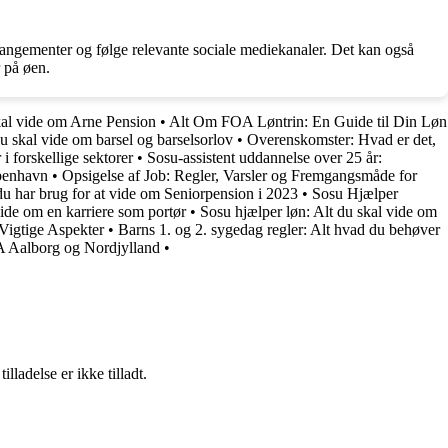
rangementer og følge relevante sociale mediekanaler. Det kan også
 på øen.
kal vide om Arne Pension
•
Alt Om FOA Løntrin: En Guide til Din Løn
du skal vide om barsel og barselsorlov
•
Overenskomster: Hvad er det,
 forskellige sektorer
•
Sosu-assistent uddannelse over 25 år:
benhavn
•
Opsigelse af Job: Regler, Varsler og Fremgangsmåde for
du har brug for at vide om Seniorpension i 2023
•
Sosu Hjælper
ide om en karriere som portør
•
Sosu hjælper løn: Alt du skal vide om
 Vigtige Aspekter
•
Barns 1. og 2. sygedag regler: Alt hvad du behøver
 Aalborg og Nordjylland
•
adelse er ikke tilladt.