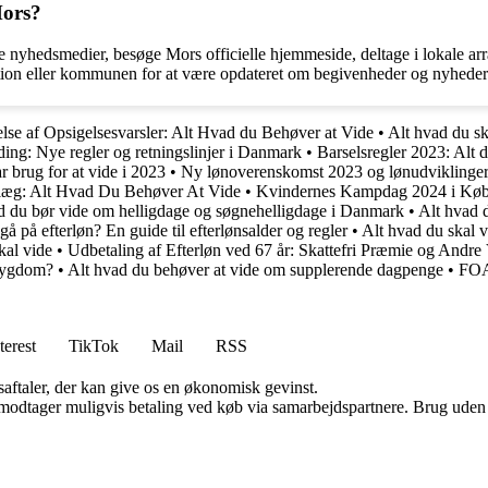
Mors?
e nyhedsmedier, besøge Mors officielle hjemmeside, deltage i lokale ar
ation eller kommunen for at være opdateret om begivenheder og nyheder
else af Opsigelsesvarsler: Alt Hvad du Behøver at Vide
•
Alt hvad du s
ing: Nye regler og retningslinjer i Danmark
•
Barselsregler 2023: Alt 
 brug for at vide i 2023
•
Ny lønoverenskomst 2023 og lønudviklinger i
illæg: Alt Hvad Du Behøver At Vide
•
Kvindernes Kampdag 2024 i Kø
d du bør vide om helligdage og søgnehelligdage i Danmark
•
Alt hvad 
å på efterløn? En guide til efterlønsalder og regler
•
Alt hvad du skal v
kal vide
•
Udbetaling af Efterløn ved 67 år: Skattefri Præmie og Andre
 sygdom?
•
Alt hvad du behøver at vide om supplerende dagpenge
•
FOA
terest
TikTok
Mail
RSS
saftaler, der kan give os en økonomisk gevinst.
tager muligvis betaling ved køb via samarbejdspartnere. Brug uden till