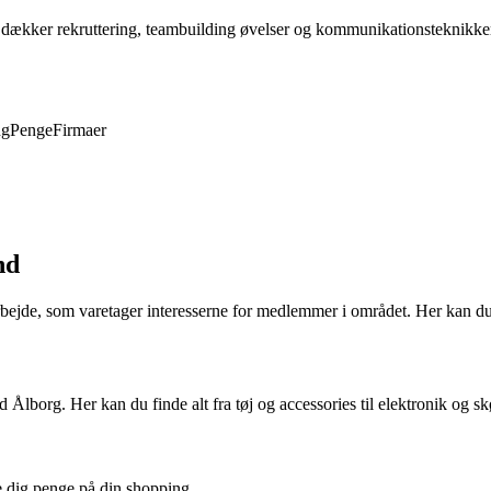
en dækker rekruttering, teambuilding øvelser og kommunikationsteknikk
ng
Penge
Firmaer
nd
ejde, som varetager interesserne for medlemmer i området. Her kan du 
d Ålborg. Her kan du finde alt fra tøj og accessories til elektronik og 
re dig penge på din shopping.