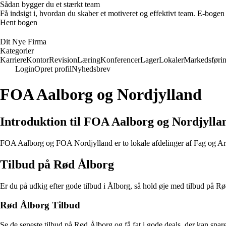
Sådan bygger du et stærkt team
Få indsigt i, hvordan du skaber et motiveret og effektivt team. E-bog
Hent bogen
Dit Nye Firma
Kategorier
Karriere
Kontor
Revision
Læring
Konferencer
Lager
Lokaler
Markedsføri
Login
Opret profil
Nyhedsbrev
FOA Aalborg og Nordjylland
Introduktion til FOA Aalborg og Nordjylla
FOA Aalborg og FOA Nordjylland er to lokale afdelinger af Fag og Arb
Tilbud på Rød Ålborg
Er du på udkig efter gode tilbud i Ålborg, så hold øje med tilbud på Rø
Rød Ålborg Tilbud
Se de seneste tilbud på Rød Ålborg og få fat i gode deals, der kan spa