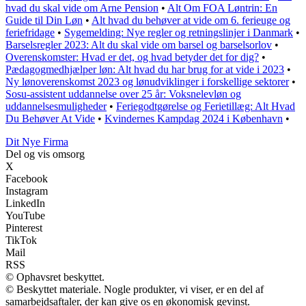
hvad du skal vide om Arne Pension
•
Alt Om FOA Løntrin: En
Guide til Din Løn
•
Alt hvad du behøver at vide om 6. ferieuge og
feriefridage
•
Sygemelding: Nye regler og retningslinjer i Danmark
•
Barselsregler 2023: Alt du skal vide om barsel og barselsorlov
•
Overenskomster: Hvad er det, og hvad betyder det for dig?
•
Pædagogmedhjælper løn: Alt hvad du har brug for at vide i 2023
•
Ny lønoverenskomst 2023 og lønudviklinger i forskellige sektorer
•
Sosu-assistent uddannelse over 25 år: Voksnelevløn og
uddannelsesmuligheder
•
Feriegodtgørelse og Ferietillæg: Alt Hvad
Du Behøver At Vide
•
Kvindernes Kampdag 2024 i København
•
Dit Nye Firma
Del og vis omsorg
X
Facebook
Instagram
LinkedIn
YouTube
Pinterest
TikTok
Mail
RSS
© Ophavsret beskyttet.
© Beskyttet materiale. Nogle produkter, vi viser, er en del af
samarbejdsaftaler, der kan give os en økonomisk gevinst.