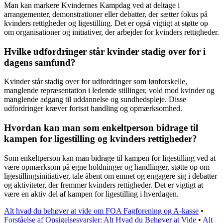
Man kan markere Kvindernes Kampdag ved at deltage i
arrangementer, demonstrationer eller debatter, der sætter fokus på
kvinders rettigheder og ligestilling. Det er også vigtigt at støtte op
om organisationer og initiativer, der arbejder for kvinders rettigheder.
Hvilke udfordringer står kvinder stadig over for i
dagens samfund?
Kvinder står stadig over for udfordringer som lønforskelle,
manglende repræsentation i ledende stillinger, vold mod kvinder og
manglende adgang til uddannelse og sundhedspleje. Disse
udfordringer kræver fortsat handling og opmærksomhed.
Hvordan kan man som enkeltperson bidrage til
kampen for ligestilling og kvinders rettigheder?
Som enkeltperson kan man bidrage til kampen for ligestilling ved at
være opmærksom på egne holdninger og handlinger, støtte op om
ligestillingsinitiativer, tale åbent om emnet og engagere sig i debatter
og aktiviteter, der fremmer kvinders rettigheder. Det er vigtigt at
være en aktiv del af kampen for ligestilling i hverdagen.
Alt hvad du behøver at vide om FOA Fagforening og A-kasse
•
Forståelse af Opsigelsesvarsler: Alt Hvad du Behøver at Vide
•
Alt