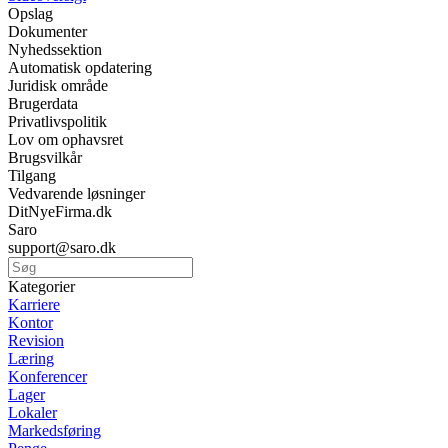
Opslag
Dokumenter
Nyhedssektion
Automatisk opdatering
Juridisk område
Brugerdata
Privatlivspolitik
Lov om ophavsret
Brugsvilkår
Tilgang
Vedvarende løsninger
DitNyeFirma.dk
Saro
support@saro.dk
Kategorier
Karriere
Kontor
Revision
Læring
Konferencer
Lager
Lokaler
Markedsføring