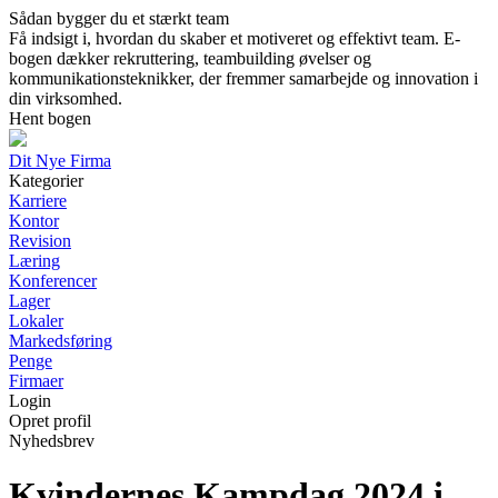
Sådan bygger du et stærkt team
Få indsigt i, hvordan du skaber et motiveret og effektivt team. E-
bogen dækker rekruttering, teambuilding øvelser og
kommunikationsteknikker, der fremmer samarbejde og innovation i
din virksomhed.
Hent bogen
Dit Nye Firma
Kategorier
Karriere
Kontor
Revision
Læring
Konferencer
Lager
Lokaler
Markedsføring
Penge
Firmaer
Login
Opret profil
Nyhedsbrev
Kvindernes Kampdag 2024 i