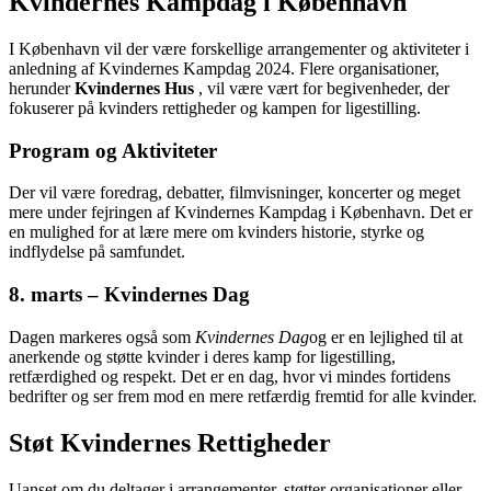
Kvindernes Kampdag i København
I København vil der være forskellige arrangementer og aktiviteter i
anledning af Kvindernes Kampdag 2024. Flere organisationer,
herunder
Kvindernes Hus
, vil være vært for begivenheder, der
fokuserer på kvinders rettigheder og kampen for ligestilling.
Program og Aktiviteter
Der vil være foredrag, debatter, filmvisninger, koncerter og meget
mere under fejringen af Kvindernes Kampdag i København. Det er
en mulighed for at lære mere om kvinders historie, styrke og
indflydelse på samfundet.
8. marts – Kvindernes Dag
Dagen markeres også som
Kvindernes Dag
og er en lejlighed til at
anerkende og støtte kvinder i deres kamp for ligestilling,
retfærdighed og respekt. Det er en dag, hvor vi mindes fortidens
bedrifter og ser frem mod en mere retfærdig fremtid for alle kvinder.
Støt Kvindernes Rettigheder
Uanset om du deltager i arrangementer, støtter organisationer eller